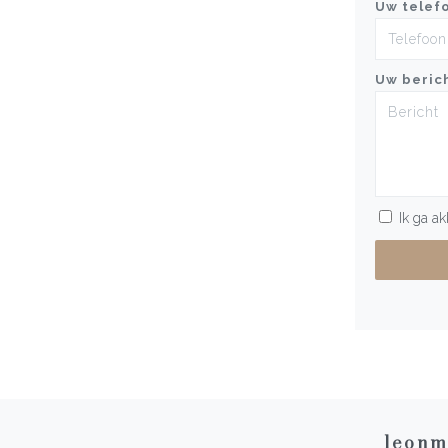
Uw telef
Uw beric
Ik ga a
leonm