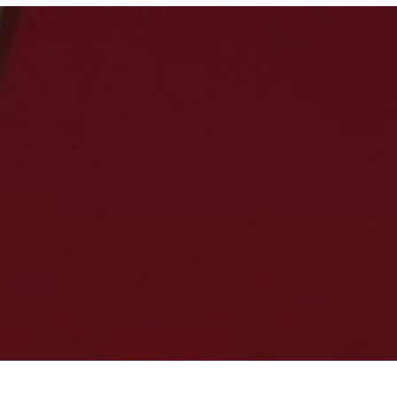
Steengewicht:
7,07 ct