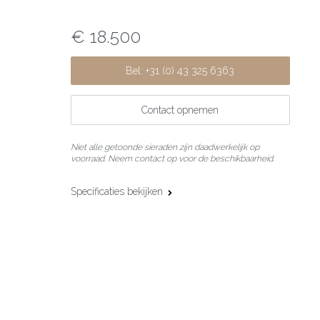
€ 18.500
Bel: +31 (0) 43 325 6363
Contact opnemen
Niet alle getoonde sieraden zijn daadwerkelijk op
voorraad. Neem contact op voor de beschikbaarheid.
Specificaties bekijken
Materiaal:
Corian
Additioneel
18 karaat witgoud
materiaal:
Edelsteen:
Zwarte diamant
Slijpvorm:
Briljant