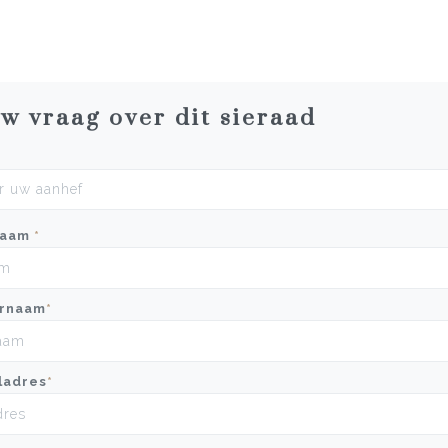
uw vraag over dit sieraad
naam
*
rnaam
*
ladres
*