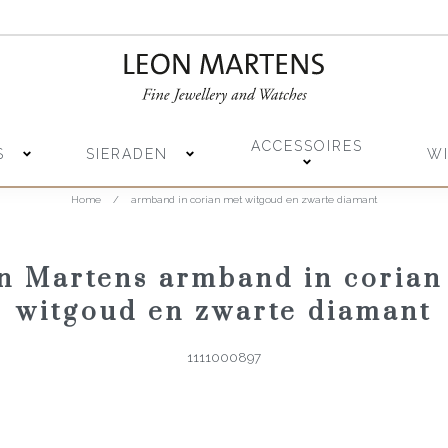
ACCESSOIRES
S
SIERADEN
W
Home
/
armband in corian met witgoud en zwarte diamant
n Martens armband in corian
witgoud en zwarte diamant
1111000897