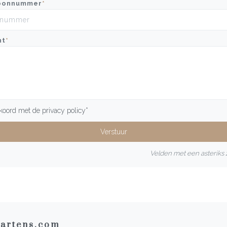
oonnummer
*
ht
*
kkoord met de
privacy policy
*
Velden met een asteriks z
artens.com