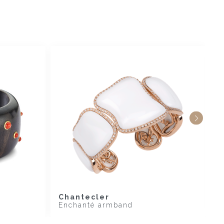
Chantecler
L
Enchanté armband
A