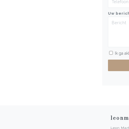
Uw beric
Ik ga a
leonm
Leon Mart