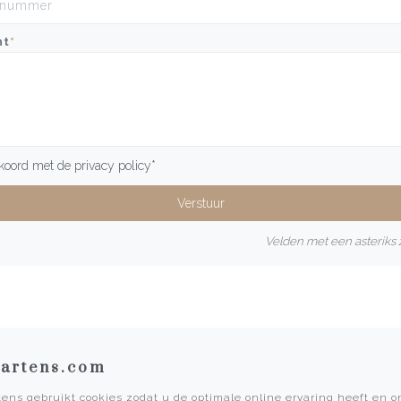
ht
*
kkoord met de
privacy policy
*
Velden met een asteriks z
artens.com
ens gebruikt cookies zodat u de optimale online ervaring heeft en 