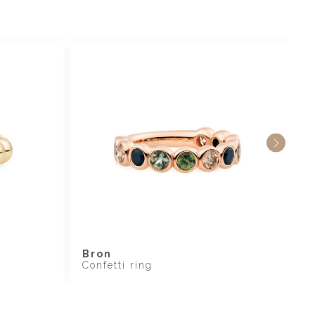
Bron
B
Confetti ring
P