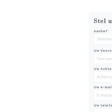
Stel 
Aanhef
*
Uw Voor
Uw Achte
Uw e-mai
Uw telef