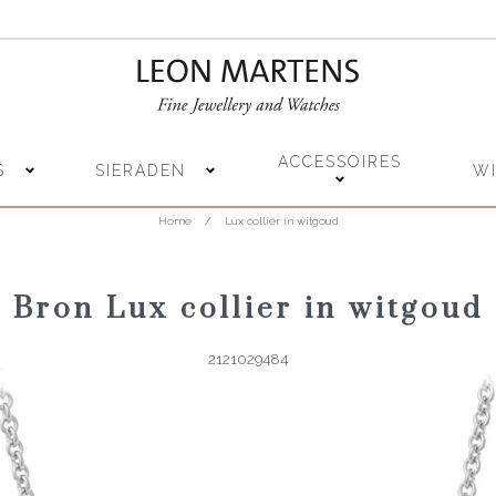
ACCESSOIRES
S
SIERADEN
W
Home
/
Lux collier in witgoud
Bron Lux collier in witgoud
2121029484