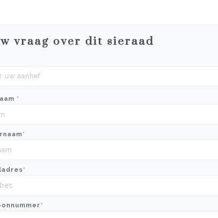
uw vraag over dit sieraad
naam
*
rnaam
*
ladres
*
oonnummer
*