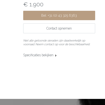
€ 1.900
Bel: +31 (0) 43 325 6363
Contact opnemen
Niet alle getoonde sieraden zijn daadwerkelijk op
voorraad. Neem contact op voor de beschikbaarheid.
Specificaties bekijken
Materiaal:
18 karaat witgoud
Maat:
45 cm