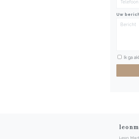
Uw beric
Ik ga a
leonm
Leon Mart