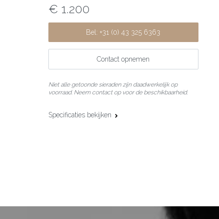
€ 1.200
Bel: +31 (0) 43 325 6363
Contact opnemen
Niet alle getoonde sieraden zijn daadwerkelijk op
voorraad. Neem contact op voor de beschikbaarheid.
Specificaties bekijken
Materiaal:
18 karaat roségoud
Maat:
53