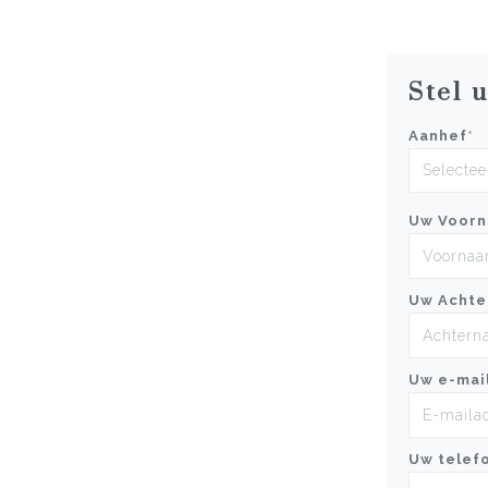
Stel 
Aanhef
*
Uw Voor
Uw Achte
Uw e-mai
Uw telef