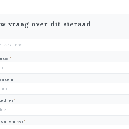
uw vraag over dit sieraad
naam
*
rnaam
*
ladres
*
oonnummer
*