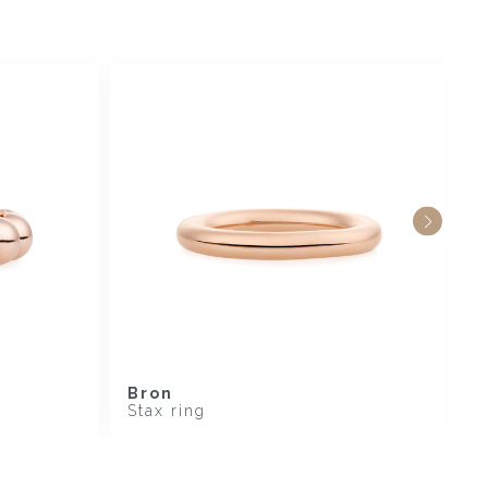
Bron
B
Stax ring
C