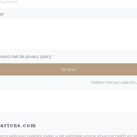
ht
*
kkoord met de
privacy policy
*
Velden met een asteriks z
artens.com
ens gebruikt cookies zodat u de optimale online ervaring heeft en 