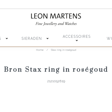
ACCESSOIRES
S
SIERADEN
W
Home
/
Stax ring in roségoud
Bron Stax ring in roségoud
2121052819