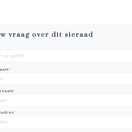
uw vraag over dit sieraad
naam
*
rnaam
*
ladres
*