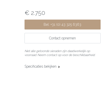
€ 2.750
Bel: +31 (0) 43 325 6363
Contact opnemen
Niet alle getoonde sieraden zijn daadwerkelijk op
voorraad. Neem contact op voor de beschikbaarheid.
Specificaties bekijken
Materiaal:
18 karaat witgoud
Edelsteen:
Diamant
Slijpvorm:
Briljant
Steengewicht:
0,10 ct
Parels:
Zoetwater parels