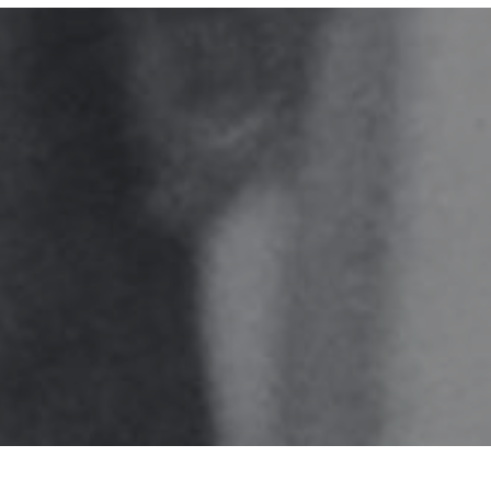
Maat:
53