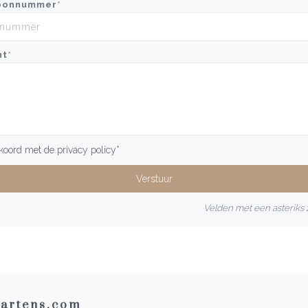
oonnummer
*
ht
*
kkoord met de
privacy policy
*
Velden met een asteriks z
artens.com