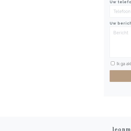
Uw telef
Uw beric
Ik ga a
leonm