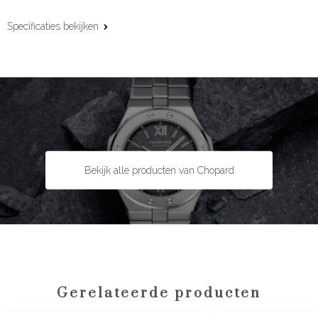
Specificaties bekijken
Materiaal:
18 karaat roségoud
Additioneel materiaal:
Opaal
Edelsteen:
Diamant
Slijpvorm:
Briljant
Steengewicht:
0.05 ct
Maat:
52/53
Bekijk alle producten van Chopard
Gerelateerde producten