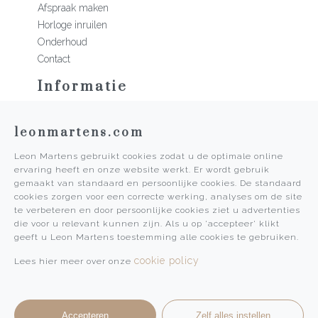
Afspraak maken
Horloge inruilen
Onderhoud
Contact
Informatie
Martens Mannen
leonmartens.com
Historie
Vacatures
Leon Martens gebruikt cookies zodat u de optimale online
Algemene voorwaarden
ervaring heeft en onze website werkt. Er wordt gebruik
Privacy Policy
gemaakt van standaard en persoonlijke cookies. De standaard
cookies zorgen voor een correcte werking, analyses om de site
Pers
te verbeteren en door persoonlijke cookies ziet u advertenties
die voor u relevant kunnen zijn. Als u op 'accepteer' klikt
Leon Martens
geeft u Leon Martens toestemming alle cookies te gebruiken.
Leon Martens Juwelier
cookie policy
Lees hier meer over onze
Rolex Boutique Maastricht
Patek Philippe Salon Maastricht
Accepteren
Zelf alles instellen