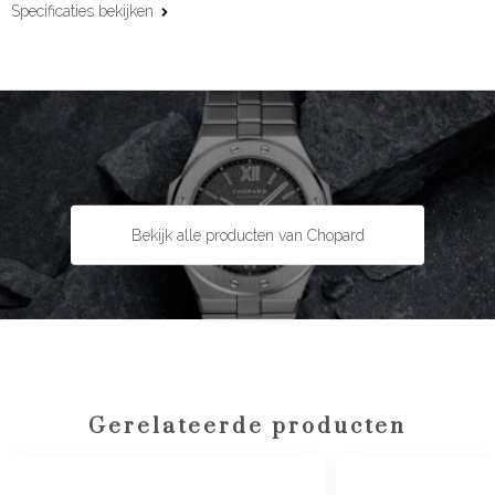
Specificaties bekijken
Kastmaat:
36 mm
Uurwerk:
Automaat
Gangreserve:
42 uur
Complicaties:
Datumfunctie
Kastmateriaal:
Staal met 18 karaat roségoud
Lunette:
18 karaat roségoud
Bekijk alle producten van Chopard
Bandmateriaal:
Alligatorleder
Type sluiting:
Gespsluiting
Garantie:
2 jaar
Gerelateerde producten