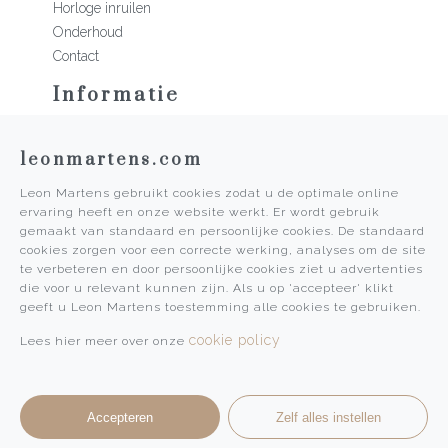
Horloge inruilen
Onderhoud
Contact
Informatie
Martens Mannen
leonmartens.com
Historie
Vacatures
Leon Martens gebruikt cookies zodat u de optimale online
Algemene voorwaarden
ervaring heeft en onze website werkt. Er wordt gebruik
Privacy Policy
gemaakt van standaard en persoonlijke cookies. De standaard
cookies zorgen voor een correcte werking, analyses om de site
Pers
te verbeteren en door persoonlijke cookies ziet u advertenties
die voor u relevant kunnen zijn. Als u op 'accepteer' klikt
Leon Martens
geeft u Leon Martens toestemming alle cookies te gebruiken.
Leon Martens Juwelier
cookie policy
Lees hier meer over onze
Rolex Boutique Maastricht
Patek Philippe Salon Maastricht
Accepteren
Zelf alles instellen