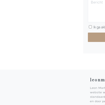
Ik ga a
leonm
Leon Mart
website w
Service
standaard
en door p