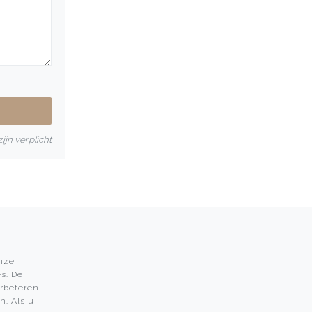
ijn verplicht
onze
s. De
Leon Martens
erbeteren
n. Als u