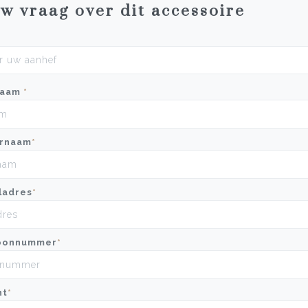
uw vraag over dit accessoire
naam
*
rnaam
*
ladres
*
oonnummer
*
ht
*