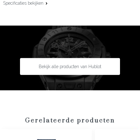
Specificaties bekijken
Kastmaat:
33 mm
Uurwerk:
Automatisch
Kaliber:
Hublot HUB1120
Gangreserve:
40 uur
Complicaties:
Datumfunctie
Kastmateriaal:
Staal
Bekijk alle producten van Hublot
Lunette:
Staal met diamanten
Bandmateriaal:
Rubber
Type sluiting:
Vouwsluiting
Garantie:
5 + 5 jaar
Gerelateerde producten