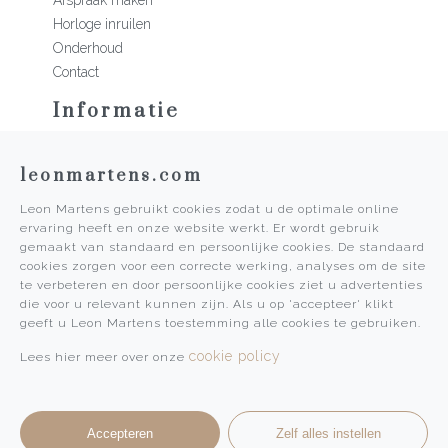
Afspraak maken
Horloge inruilen
Onderhoud
Contact
Informatie
Martens Mannen
leonmartens.com
Historie
Vacatures
Leon Martens gebruikt cookies zodat u de optimale online
Algemene voorwaarden
ervaring heeft en onze website werkt. Er wordt gebruik
Privacy Policy
gemaakt van standaard en persoonlijke cookies. De standaard
cookies zorgen voor een correcte werking, analyses om de site
Pers
te verbeteren en door persoonlijke cookies ziet u advertenties
die voor u relevant kunnen zijn. Als u op 'accepteer' klikt
Leon Martens
geeft u Leon Martens toestemming alle cookies te gebruiken.
Leon Martens Juwelier
cookie policy
Lees hier meer over onze
Rolex Boutique Maastricht
Patek Philippe Salon Maastricht
Accepteren
Zelf alles instellen