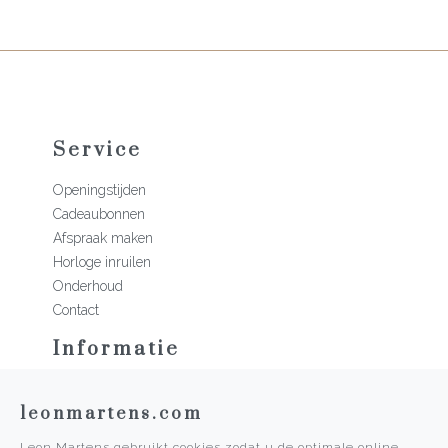
Service
Openingstijden
Cadeaubonnen
Afspraak maken
Horloge inruilen
Onderhoud
Contact
Informatie
Martens Mannen
leonmartens.com
Historie
Vacatures
Leon Martens gebruikt cookies zodat u de optimale online