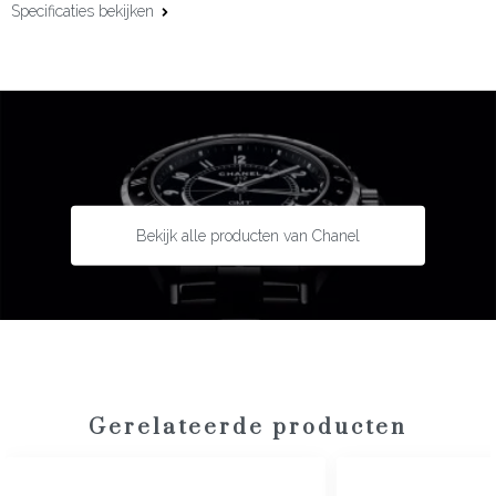
Specificaties bekijken
Kastmaat:
38 mm
Uurwerk:
Automatisch
Kaliber:
J12.1
Gangreserve:
70 uur
Complicaties:
Datumfunctie
Kastmateriaal:
Keramiek met staal
Bekijk alle producten van Chanel
Lunette:
Staal
Bandmateriaal:
Keramiek
Type sluiting:
Vlindersluiting
Garantie:
5 jaar
Gerelateerde producten