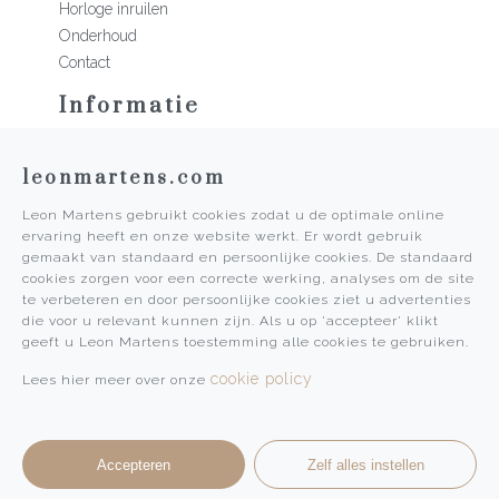
Horloge inruilen
Onderhoud
Contact
Informatie
Martens Mannen
leonmartens.com
Historie
Vacatures
Leon Martens gebruikt cookies zodat u de optimale online
Algemene voorwaarden
ervaring heeft en onze website werkt. Er wordt gebruik
Privacy Policy
gemaakt van standaard en persoonlijke cookies. De standaard
cookies zorgen voor een correcte werking, analyses om de site
Pers
te verbeteren en door persoonlijke cookies ziet u advertenties
die voor u relevant kunnen zijn. Als u op 'accepteer' klikt
Leon Martens
geeft u Leon Martens toestemming alle cookies te gebruiken.
Leon Martens Juwelier
cookie policy
Lees hier meer over onze
Rolex Boutique Maastricht
Patek Philippe Salon Maastricht
Accepteren
Zelf alles instellen