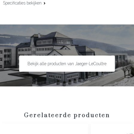
Specificaties bekijken
Kastmaat:
42 mm
Uurwerk:
Automatisch
Kaliber:
Jaeger-LeCoultre Calibre 761
Gangreserve:
65 uur
Complicaties:
Chronograaf, kleine seconden
Kastmateriaal:
Staal
Bekijk alle producten van Jaeger-LeCoultre
Lunette:
Staal
Bandmateriaal:
Staal
Type sluiting:
Vouwsluiting
Garantie:
2 + 6 jaar
Gerelateerde producten