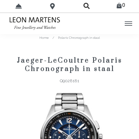
0
Home
/
Polaris Chronograph in staal
Jaeger-LeCoultre Polaris
Chronograph in staal
Q9028181