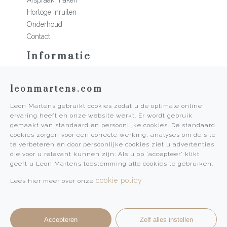
Afspraak maken
Horloge inruilen
Onderhoud
Contact
Informatie
Martens Mannen
leonmartens.com
Historie
Vacatures
Leon Martens gebruikt cookies zodat u de optimale online
Algemene voorwaarden
ervaring heeft en onze website werkt. Er wordt gebruik
Privacy Policy
gemaakt van standaard en persoonlijke cookies. De standaard
cookies zorgen voor een correcte werking, analyses om de site
Pers
te verbeteren en door persoonlijke cookies ziet u advertenties
die voor u relevant kunnen zijn. Als u op 'accepteer' klikt
Leon Martens
geeft u Leon Martens toestemming alle cookies te gebruiken.
Leon Martens Juwelier
cookie policy
Lees hier meer over onze
Rolex Boutique Maastricht
Patek Philippe Salon Maastricht
Accepteren
Zelf alles instellen