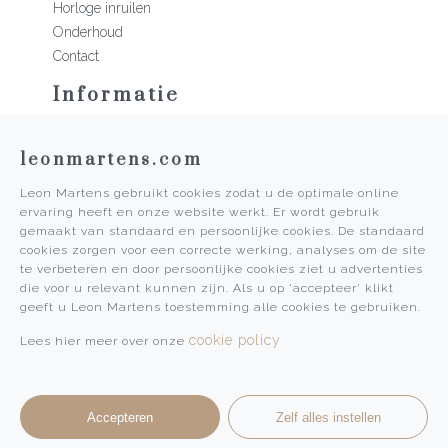
Horloge inruilen
Onderhoud
Contact
Informatie
Martens Mannen
leonmartens.com
Historie
Vacatures
Leon Martens gebruikt cookies zodat u de optimale online
Algemene voorwaarden
ervaring heeft en onze website werkt. Er wordt gebruik
Privacy Policy
gemaakt van standaard en persoonlijke cookies. De standaard
cookies zorgen voor een correcte werking, analyses om de site
Pers
te verbeteren en door persoonlijke cookies ziet u advertenties
die voor u relevant kunnen zijn. Als u op 'accepteer' klikt
Leon Martens
geeft u Leon Martens toestemming alle cookies te gebruiken.
Leon Martens Juwelier
cookie policy
Lees hier meer over onze
Rolex Boutique Maastricht
Patek Philippe Salon Maastricht
Accepteren
Zelf alles instellen