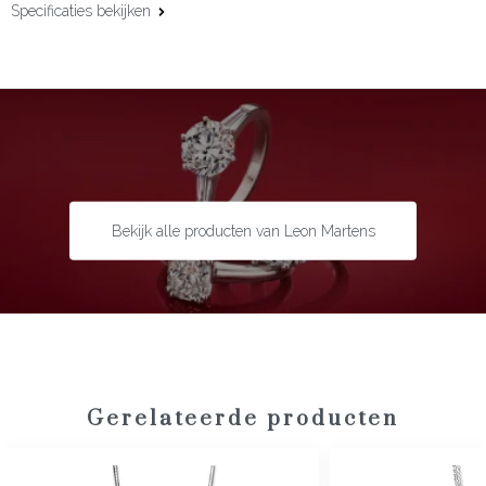
Specificaties bekijken
Materiaal:
18 karaat witgoud
Edelsteen:
Diamant
Slijpvorm:
Hart
Steengewicht:
0.40 ct
Bekijk alle producten van Leon Martens
Gerelateerde producten