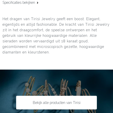
Specificaties bekijken
Materiaal:
18 karaat roségoud
Het dragen van Tirisi Jewelry geeft een boost. Elegant,
eigentijds en altijd fashionable. De kracht van Tirisi Jewelry
zit in het draagcomfort, de speelse ontwerpen en het
gebruik van kleurrijke hoogwaardige materialen. Alle
sieraden worden vervaardigd uit 18 karaat goud,
gecombineerd met microscopisch gezette, hoogwaardige
diamanten en kleurstenen.
Bekijk alle producten van Tirisi