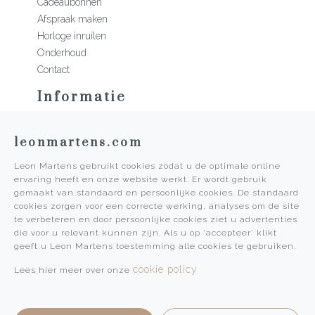
Cadeaubonnen
Afspraak maken
Horloge inruilen
Onderhoud
Contact
Informatie
Martens Mannen
leonmartens.com
Historie
Vacatures
Leon Martens gebruikt cookies zodat u de optimale online
Algemene voorwaarden
ervaring heeft en onze website werkt. Er wordt gebruik
Privacy Policy
gemaakt van standaard en persoonlijke cookies. De standaard
cookies zorgen voor een correcte werking, analyses om de site
Pers
te verbeteren en door persoonlijke cookies ziet u advertenties
die voor u relevant kunnen zijn. Als u op 'accepteer' klikt
Leon Martens
geeft u Leon Martens toestemming alle cookies te gebruiken.
Leon Martens Juwelier
cookie policy
Lees hier meer over onze
Rolex Boutique Maastricht
Patek Philippe Salon Maastricht