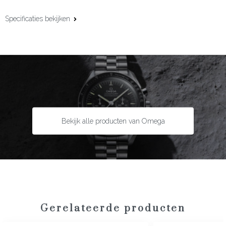
Specificaties bekijken
Kastmaat:
34 mm
Uurwerk:
Automatisch
Kaliber:
Omega 8800
Gangreserve:
55 uur
Complicaties:
Datumfunctie
Kastmateriaal:
Staal met roségoud
Bekijk alle producten van Omega
Lunette:
Roségoud
Bandmateriaal:
Staal met roségoud
Type sluiting:
Vlindersluiting
Garantie:
5 jaar
Gerelateerde producten