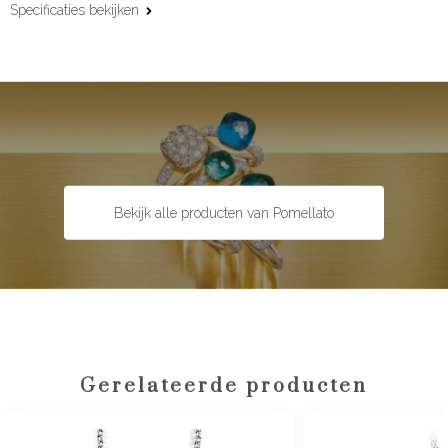
Specificaties bekijken
Materiaal:
18 karaat roségoud
Edelsteen:
Melklemonkwarts
Slijpvorm:
Cabochon
Maat:
P54
Bekijk alle producten van Pomellato
Gerelateerde producten