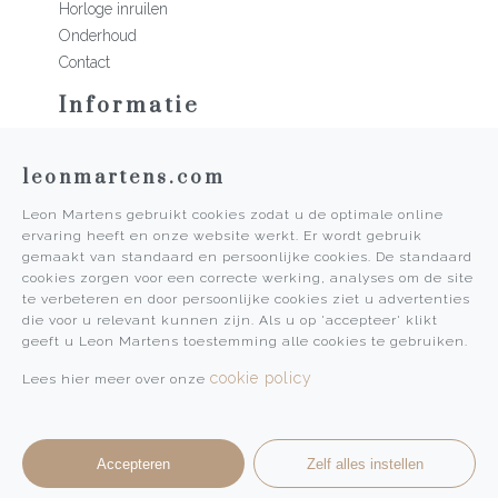
Horloge inruilen
Onderhoud
Contact
Informatie
Martens Mannen
leonmartens.com
Historie
Vacatures
Leon Martens gebruikt cookies zodat u de optimale online
Algemene voorwaarden
ervaring heeft en onze website werkt. Er wordt gebruik
Privacy Policy
gemaakt van standaard en persoonlijke cookies. De standaard
cookies zorgen voor een correcte werking, analyses om de site
Pers
te verbeteren en door persoonlijke cookies ziet u advertenties
die voor u relevant kunnen zijn. Als u op 'accepteer' klikt
Leon Martens
geeft u Leon Martens toestemming alle cookies te gebruiken.
Leon Martens Juwelier
cookie policy
Lees hier meer over onze
Rolex Boutique Maastricht
Patek Philippe Salon Maastricht
Accepteren
Zelf alles instellen