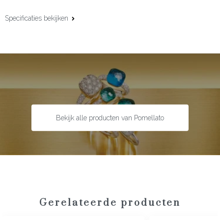
Specificaties bekijken
Materiaal:
18 karaat roségoud
Edelsteen:
Bruine en witte diamant
Slijpvorm:
Briljant
Steengewicht:
3.65 ct
Bekijk alle producten van Pomellato
Gerelateerde producten