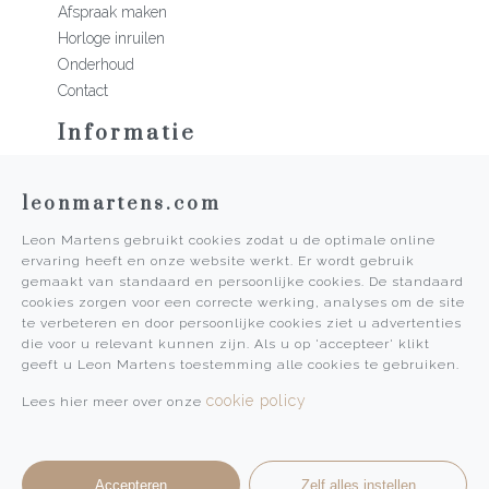
Afspraak maken
Horloge inruilen
Onderhoud
Contact
Informatie
Martens Mannen
leonmartens.com
Historie
Vacatures
Leon Martens gebruikt cookies zodat u de optimale online
Algemene voorwaarden
ervaring heeft en onze website werkt. Er wordt gebruik
Privacy Policy
gemaakt van standaard en persoonlijke cookies. De standaard
cookies zorgen voor een correcte werking, analyses om de site
Pers
te verbeteren en door persoonlijke cookies ziet u advertenties
die voor u relevant kunnen zijn. Als u op 'accepteer' klikt
Leon Martens
geeft u Leon Martens toestemming alle cookies te gebruiken.
Leon Martens Juwelier
cookie policy
Lees hier meer over onze
Rolex Boutique Maastricht
Patek Philippe Salon Maastricht
Accepteren
Zelf alles instellen