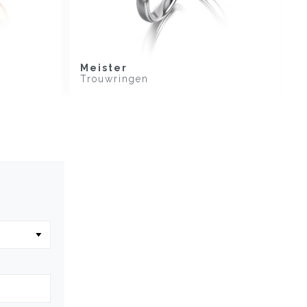
Meister
M
Trouwringen
T