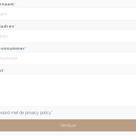
rnaam
*
ladres
*
oonnummer
*
ht
*
kkoord met de
privacy policy
*