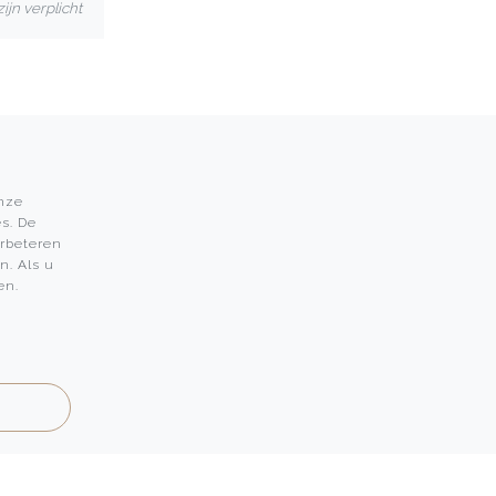
ijn verplicht
onze
s. De
Leon Martens
erbeteren
n. Als u
Leon Martens Juwelier
en.
Rolex Boutique Maastricht
Patek Philippe Salon Maastricht