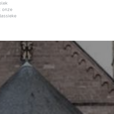
plek
t onze
klassieke