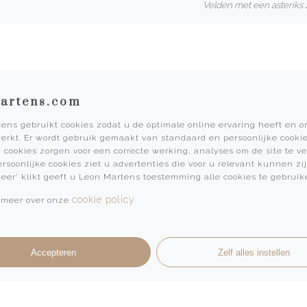
Velden met een asteriks z
artens.com
ens gebruikt cookies zodat u de optimale online ervaring heeft en 
erkt. Er wordt gebruik gemaakt van standaard en persoonlijke cookie
Informatie
 cookies zorgen voor een correcte werking, analyses om de site te v
ersoonlijke cookies ziet u advertenties die voor u relevant kunnen zij
Martens Mannen
teer' klikt geeft u Leon Martens toestemming alle cookies te gebruik
Historie
cookie policy
 meer over onze
Vacatures
Algemene voorwaarden
Privacy Policy
Accepteren
Zelf alles instellen
Pers