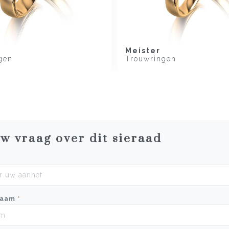
Meister
gen
Trouwringen
uw vraag over dit sieraad
naam
*