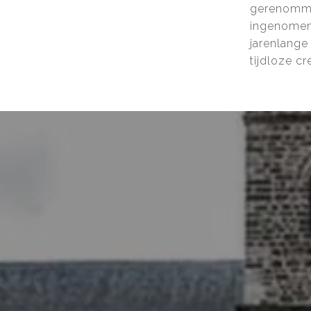
gerenommee
ingenomen 
jarenlange 
tijdloze cr