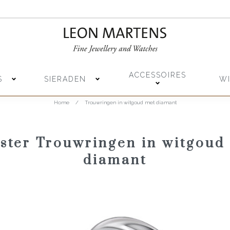
ACCESSOIRES
S
SIERADEN
W
Home
/
Trouwringen in witgoud met diamant
ster Trouwringen in witgoud
diamant