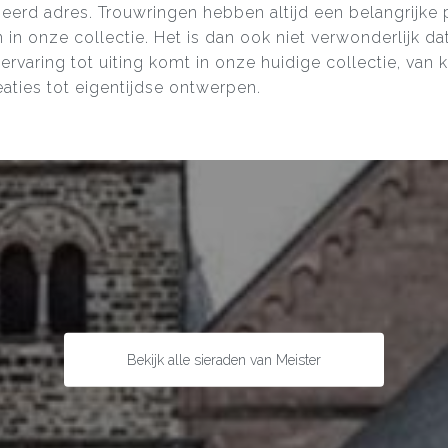
rd adres. Trouwringen hebben altijd een belangrijke 
in onze collectie. Het is dan ook niet verwonderlijk da
ervaring tot uiting komt in onze huidige collectie, van 
eaties tot eigentijdse ontwerpen.
Bekijk alle sieraden van Meister