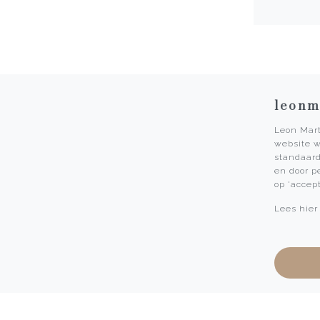
leonm
Leon Mart
website w
Service
standaard
en door p
Openingstijden
op 'accep
Cadeaubonnen
Lees hier
Afspraak maken
Horloge inruilen
Onderhoud
Contact