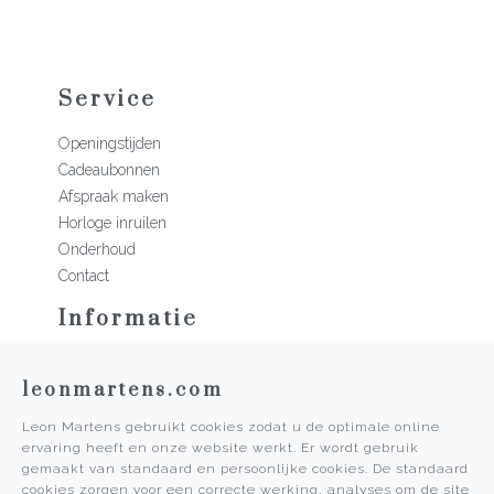
Service
Openingstijden
Cadeaubonnen
Afspraak maken
Horloge inruilen
Onderhoud
Contact
Informatie
Martens Mannen
leonmartens.com
Historie
Vacatures
Leon Martens gebruikt cookies zodat u de optimale online
Algemene voorwaarden
ervaring heeft en onze website werkt. Er wordt gebruik
Privacy Policy
gemaakt van standaard en persoonlijke cookies. De standaard
cookies zorgen voor een correcte werking, analyses om de site