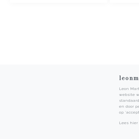
leonm
Leon Mart
website w
Service
standaard
en door p
Openingstijden
op 'accep
Cadeaubonnen
Lees hier
Afspraak maken
Horloge inruilen