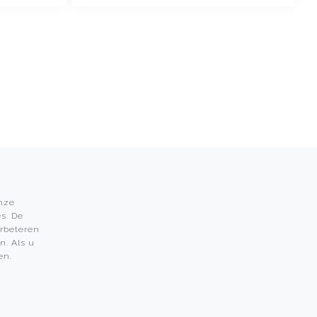
onze
s. De
Leon Martens
erbeteren
n. Als u
Leon Martens Juwelier
en.
Rolex Boutique Maastricht
Patek Philippe Salon Maastricht