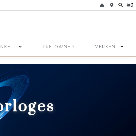
0
INKEL
MERKEN
PRE-OWNED
rloges