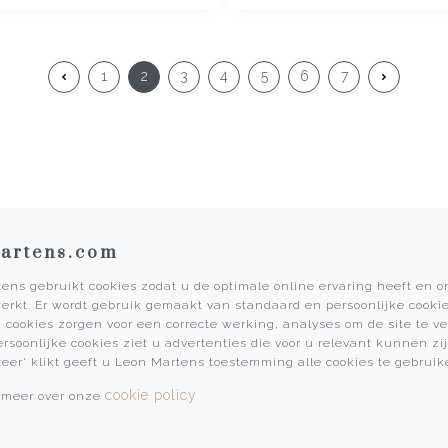
1
2
3
4
5
6
7
artens.com
ens gebruikt cookies zodat u de optimale online ervaring heeft en 
erkt. Er wordt gebruik gemaakt van standaard en persoonlijke cookie
Informatie
 cookies zorgen voor een correcte werking, analyses om de site te v
ersoonlijke cookies ziet u advertenties die voor u relevant kunnen zij
Martens Mannen
teer' klikt geeft u Leon Martens toestemming alle cookies te gebruik
Historie
cookie policy
 meer over onze
Vacatures
Algemene voorwaarden