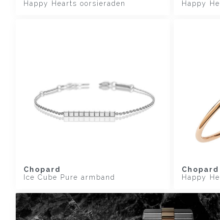
Happy Hearts oorsieraden
Happy Hea
Chopard
Chopard
Ice Cube Pure armband
Happy He