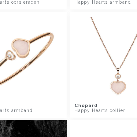
rts oorsieraden
Happy Hearts armband
Chopard
arts armband
Happy Hearts collier