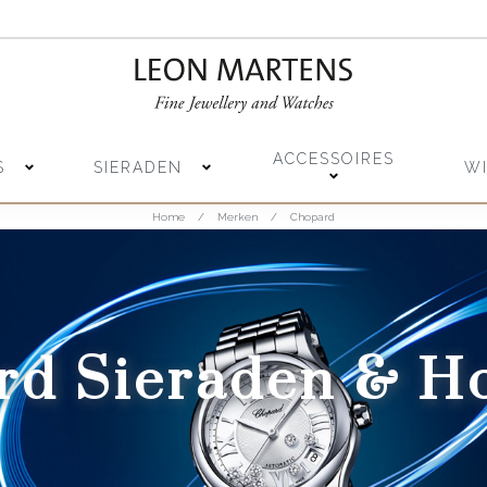
ACCESSOIRES
S
SIERADEN
W
Home
/
Merken
/
Chopard
rd Sieraden & Ho