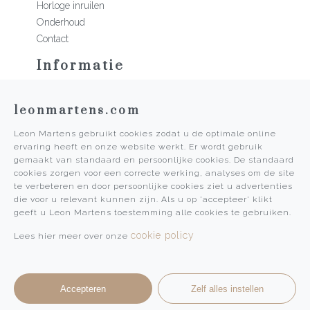
Horloge inruilen
Onderhoud
Contact
Informatie
Martens Mannen
leonmartens.com
Historie
Vacatures
Leon Martens gebruikt cookies zodat u de optimale online
Algemene voorwaarden
ervaring heeft en onze website werkt. Er wordt gebruik
Privacy Policy
gemaakt van standaard en persoonlijke cookies. De standaard
cookies zorgen voor een correcte werking, analyses om de site
Pers
te verbeteren en door persoonlijke cookies ziet u advertenties
die voor u relevant kunnen zijn. Als u op 'accepteer' klikt
Leon Martens
geeft u Leon Martens toestemming alle cookies te gebruiken.
Leon Martens Juwelier
cookie policy
Lees hier meer over onze
Rolex Boutique Maastricht
Patek Philippe Salon Maastricht
Accepteren
Zelf alles instellen