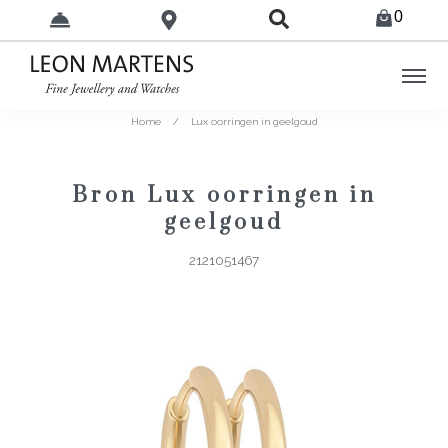
0
Home
/
Lux oorringen in geelgoud
Bron Lux oorringen in
geelgoud
2121051467