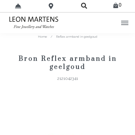
0
Home
/
Reflex armband in geelgoud
Bron Reflex armband in
geelgoud
2121042341