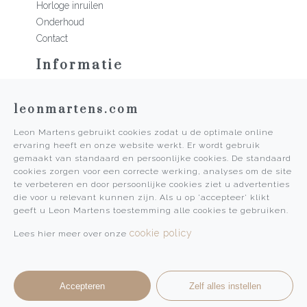
Horloge inruilen
Onderhoud
Contact
Informatie
Martens Mannen
leonmartens.com
Historie
Vacatures
Leon Martens gebruikt cookies zodat u de optimale online
Algemene voorwaarden
ervaring heeft en onze website werkt. Er wordt gebruik
Privacy Policy
gemaakt van standaard en persoonlijke cookies. De standaard
cookies zorgen voor een correcte werking, analyses om de site
Pers
te verbeteren en door persoonlijke cookies ziet u advertenties
die voor u relevant kunnen zijn. Als u op 'accepteer' klikt
Leon Martens
geeft u Leon Martens toestemming alle cookies te gebruiken.
Leon Martens Juwelier
cookie policy
Lees hier meer over onze
Rolex Boutique Maastricht
Patek Philippe Salon Maastricht
Accepteren
Zelf alles instellen