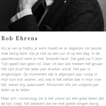
Rob Ehrens
Als je van je hobby je werk maakt en er dagelijks vol passie
mee bezig bent, kijk je niet op een uur of op een dag. In de
paardensport werk je met ‘levende have’. Dat gaat 24/7 door.
Tijd speelt dan geen rol. Daar zit dan ook meteen het gevaar.
Het lijkt alsof het ieder jaar drukker wordt. Het jaar is
omgevlogen. De momenten dat ik afgelopen jaar rustig in
mijn tuin kon woelen, iets wat ik het liefste doe in mijn vrije
tijd, waren erg spaarzaam. Misschien iets om volgend jaar
beter op te letten.
Maar ach, vooralsnog zie ik het vooral als een goed teken dat
de tijd vliegt, het betekent dat we met goede dingen bezig