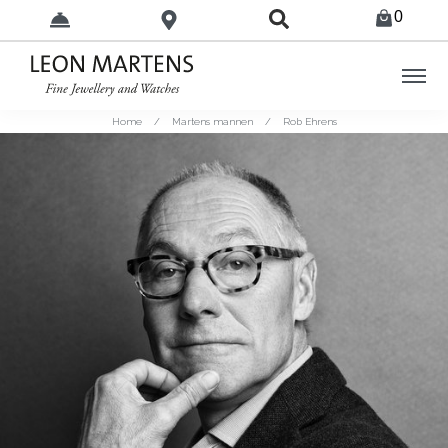
0
Home
/
Martens mannen
/
Rob Ehrens