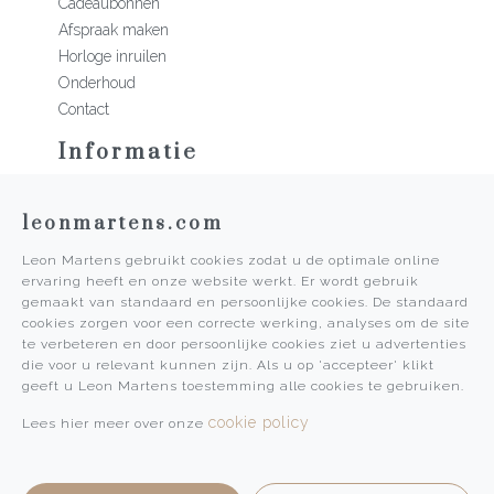
Cadeaubonnen
Afspraak maken
Horloge inruilen
Onderhoud
Contact
Informatie
Martens Mannen
leonmartens.com
Historie
Vacatures
Leon Martens gebruikt cookies zodat u de optimale online
Algemene voorwaarden
ervaring heeft en onze website werkt. Er wordt gebruik
Privacy Policy
gemaakt van standaard en persoonlijke cookies. De standaard
cookies zorgen voor een correcte werking, analyses om de site
Pers
te verbeteren en door persoonlijke cookies ziet u advertenties
die voor u relevant kunnen zijn. Als u op 'accepteer' klikt
Leon Martens
geeft u Leon Martens toestemming alle cookies te gebruiken.
Leon Martens Juwelier
cookie policy
Lees hier meer over onze
Rolex Boutique Maastricht
Patek Philippe Salon Maastricht