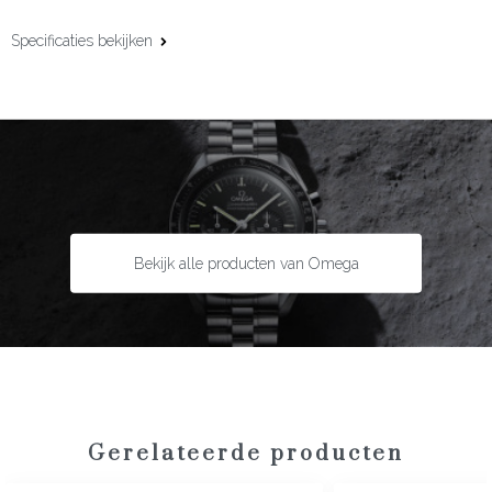
Specificaties bekijken
Kastmaat:
30 mm
Uurwerk:
Automatisch
Kaliber:
Omega 8751
Gangreserve:
48 uur
Complicaties:
Datumfunctie
Kastmateriaal:
Geelgoud
Bekijk alle producten van Omega
Lunette:
Geelgoud met diamanten
Bandmateriaal:
Geelgoud
Type sluiting:
Vlindersluiting
Garantie:
5 jaar
Gerelateerde producten