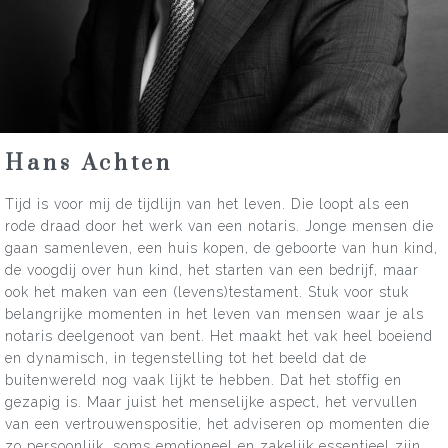
Hans Achten
Tijd is voor mij de tijdlijn van het leven. Die loopt als een
rode draad door het werk van een notaris. Jonge mensen die
gaan samenleven, een huis kopen, de geboorte van hun kind,
de voogdij over hun kind, het starten van een bedrijf, maar
ook het maken van een (levens)testament. Stuk voor stuk
belangrijke momenten in het leven van mensen waar je als
notaris deelgenoot van bent. Het maakt het vak heel boeiend
en dynamisch, in tegenstelling tot het beeld dat de
buitenwereld nog vaak lijkt te hebben. Dat het stoffig en
gezapig is. Maar juist het menselijke aspect, het vervullen
van een vertrouwenspositie, het adviseren op momenten die
zo persoonlijk, soms emotioneel en zakelijk essentieel zijn,