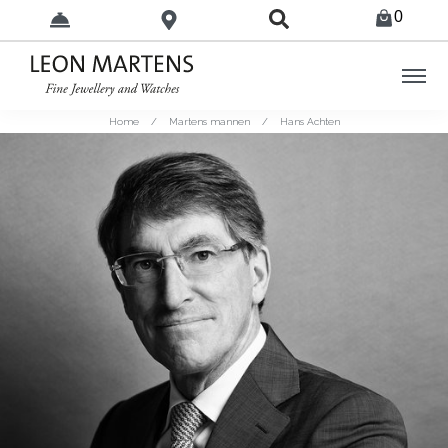
0
Home
/
Martens mannen
/
Hans Achten