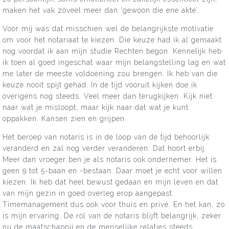
maken het vak zóveel meer dan ‘gewoon die ene akte’.
Voor mij was dat misschien wel de belangrijkste motivatie
om voor het notariaat te kiezen. Die keuze had ik al gemaakt
nog voordat ik aan mijn studie Rechten begon. Kennelijk heb
ik toen al goed ingeschat waar mijn belangstelling lag en wat
me later de meeste voldoening zou brengen. Ik heb van die
keuze nooit spijt gehad. In de tijd vooruit kijken doe ik
overigens nog steeds. Veel meer dan terugkijken. Kijk niet
naar wat je misloopt, maar kijk naar dat wat je kunt
oppakken. Kansen zien en grijpen.
Het beroep van notaris is in de loop van de tijd behoorlijk
veranderd en zal nog verder veranderen. Dat hoort erbij.
Meer dan vroeger ben je als notaris ook ondernemer. Het is
geen 9 tot 5-baan en -bestaan. Daar moet je echt voor willen
kiezen. Ik heb dat heel bewust gedaan en mijn leven en dat
van mijn gezin in goed overleg erop aangepast.
Timemanagement dus ook voor thuis en privé. En het kan, zo
is mijn ervaring. De rol van de notaris blijft belangrijk, zeker
nu de maatschappij en de menselijke relaties steeds